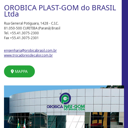
OROBICA PLAST-GOM do BRASIL
Ltda
Rua General Potiguara, 1428 - C.I.C.
81.050-500 CURITIBA (Paraná) Brasil
Tel. +55.41.3075-2300
Fax +55.41.3075-2301
engenharia@orobicabrasil.com.br
www.trocadoresdecalor.com.br
MAPPA