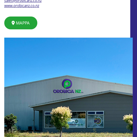
sales@orobicanz.co.nz
www.orobicanz.co.nz
MAPPA
Productos
Área reservada
Empresa
Certificações
OPG Group
Modelos CAD
Contatos
Trabalhe conosco