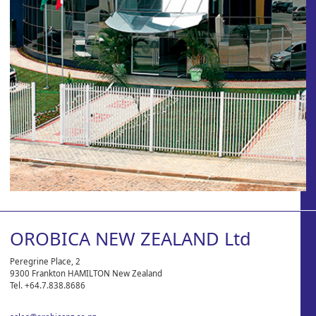
OROBICA NEW ZEALAND Ltd
Peregrine Place, 2
9300 Frankton HAMILTON New Zealand
Tel. +64.7.838.8686