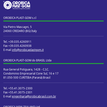
OROBICA PLAST-GOM s.r.l
Via Pietro Mascagni, 5
24060 CREDARO (BG) Italy
Tel. +39.035.4260911
Fax +39.035.4260938
E-mail
info@orobicaplastgom.it
OROBICA PLAST-GOM do BRASIL Ltda
Rua General Potiguara, 1428 - C.I.C.
Condominio Empresarial Cone Sul, 16 e 17
81.050-500 CURITIBA (Paraná) Brasil
Tel. +55.41.3075-2300
Fax +55.41.3075-2301
E-mail
engenharia@orobicabrasil.com.br
OROBICA NEW ZEALAND Ltd