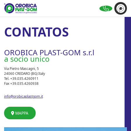
EN
ES
IT
PT
CONTATOS
OROBICA PLAST-GOM s.r.l
a socio unico
Via Pietro Mascagni, 5
24060 CREDARO (BG) Italy
Tel. +39.035.4260911
Fax +39.035.4260938
info@orobicaplastgom.it
MAPPA